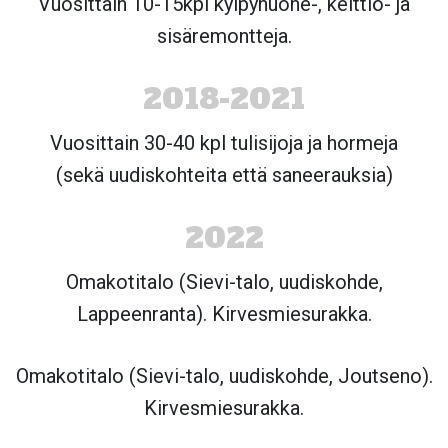
Vuosittain 10-15kpl kylpyhuone-, keittiö- ja
sisäremontteja.
2018-2021
Vuosittain 30-40 kpl tulisijoja ja hormeja
(sekä uudiskohteita että saneerauksia)
2022
Omakotitalo (Sievi-talo, uudiskohde,
Lappeenranta). Kirvesmiesurakka.
Omakotitalo (Sievi-talo, uudiskohde, Joutseno).
Kirvesmiesurakka.