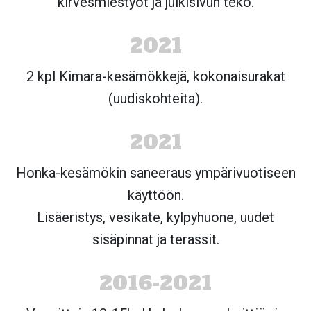
kirvesmiestyöt ja julkisivun teko.
2021
2 kpl Kimara-kesämökkejä, kokonaisurakat
(uudiskohteita).
2021
Honka-kesämökin saneeraus ympärivuotiseen
käyttöön.
Lisäeristys, vesikate, kylpyhuone, uudet
sisäpinnat ja terassit.
2016-2021